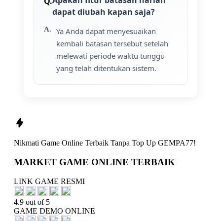
Apakah fitur batasan harian
dapat diubah kapan saja?
Ya Anda dapat menyesuaikan
kembali batasan tersebut setelah
melewati periode waktu tunggu
yang telah ditentukan sistem.
Nikmati
Game Online Terbaik
Tanpa Top Up
GEMPA77
!
MARKET GAME ONLINE TERBAIK
LINK GAME RESMI
4.9 out of 5
GAME DEMO ONLINE