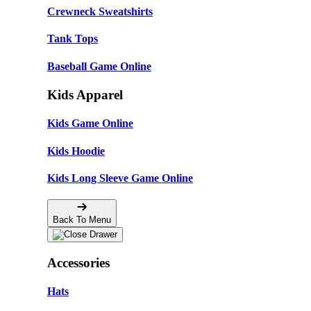
Crewneck Sweatshirts
Tank Tops
Baseball Game Online
Kids Apparel
Kids Game Online
Kids Hoodie
Kids Long Sleeve Game Online
Back To Menu
Accessories
Hats