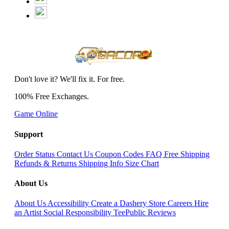
Don't love it? We'll fix it. For free.
100% Free Exchanges.
Game Online
Support
Order Status
Contact Us
Coupon Codes
FAQ
Free Shipping
Refunds & Returns
Shipping Info
Size Chart
About Us
About Us
Accessibility
Create a Dashery Store
Careers
Hire
an Artist
Social Responsibility
TeePublic Reviews