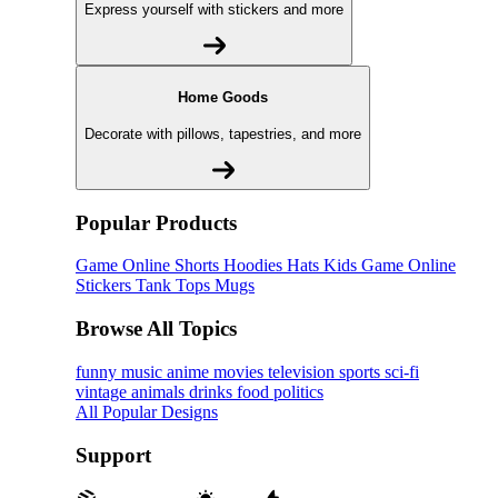
Express yourself with stickers and more
Home Goods
Decorate with pillows, tapestries, and more
Popular Products
Game Online
Shorts
Hoodies
Hats
Kids Game Online
Stickers
Tank Tops
Mugs
Browse All Topics
funny
music
anime
movies
television
sports
sci-fi
vintage
animals
drinks
food
politics
All Popular Designs
Support