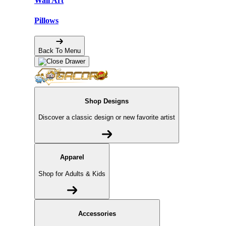
Wall Art
Pillows
Back To Menu
Shop Designs
Discover a classic design or new favorite artist
Apparel
Shop for Adults & Kids
Accessories