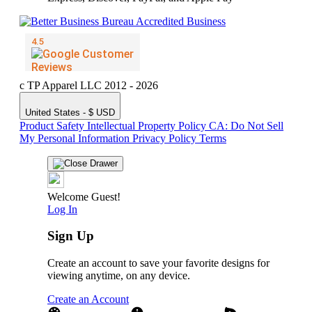
c TP Apparel LLC 2012 - 2026
United States - $ USD
Product Safety
Intellectual Property Policy
CA: Do Not Sell
My Personal Information
Privacy Policy
Terms
Welcome Guest!
Log In
Sign Up
Create an account to save your favorite designs for
viewing anytime, on any device.
Create an Account