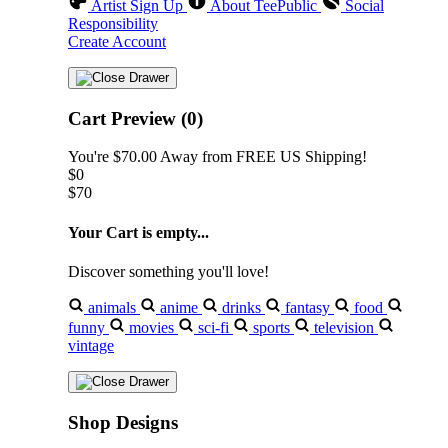
Artist Sign Up
About TeePublic
Social
Responsibility
Create Account
Cart Preview (0)
You're
$70.00
Away from
FREE US Shipping!
$0
$70
Your Cart is empty...
Discover something you'll love!
animals
anime
drinks
fantasy
food
funny
movies
sci-fi
sports
television
vintage
Shop Designs