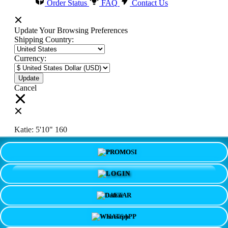
Order Status
FAQ
Contact Us
Update Your Browsing Preferences
Shipping Country:
Currency:
Cancel
Katie:
5'10"
160
PROMO
Select your person:
Male
Female
LOGIN
Height
Short
Med
Tall
DAFTAR
Weight
Slim
Avg
Heavy
WHATSAPP
View Size Chart