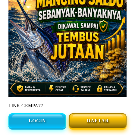
LINK GEMPA77
LOGIN
DAFTAR