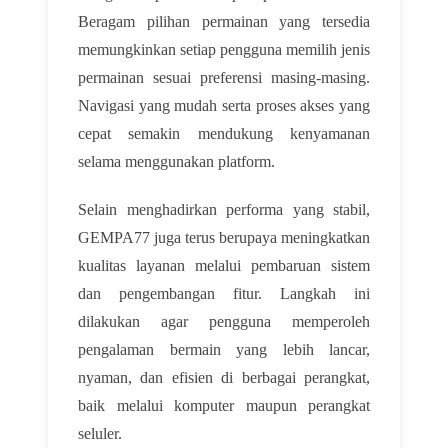
Beragam pilihan permainan yang tersedia
memungkinkan setiap pengguna memilih jenis
permainan sesuai preferensi masing-masing.
Navigasi yang mudah serta proses akses yang
cepat semakin mendukung kenyamanan
selama menggunakan platform.
Selain menghadirkan performa yang stabil,
GEMPA77 juga terus berupaya meningkatkan
kualitas layanan melalui pembaruan sistem
dan pengembangan fitur. Langkah ini
dilakukan agar pengguna memperoleh
pengalaman bermain yang lebih lancar,
nyaman, dan efisien di berbagai perangkat,
baik melalui komputer maupun perangkat
seluler.