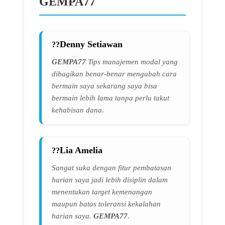
GEMPA77
Denny Setiawan
GEMPA77
Tips manajemen modal yang
dibagikan benar-benar mengubah cara
bermain saya sekarang saya bisa
bermain lebih lama tanpa perlu takut
kehabisan dana.
Lia Amelia
Sangat suka dengan fitur pembatasan
harian saya jadi lebih disiplin dalam
menentukan target kemenangan
maupun batas toleransi kekalahan
harian saya.
GEMPA77
.