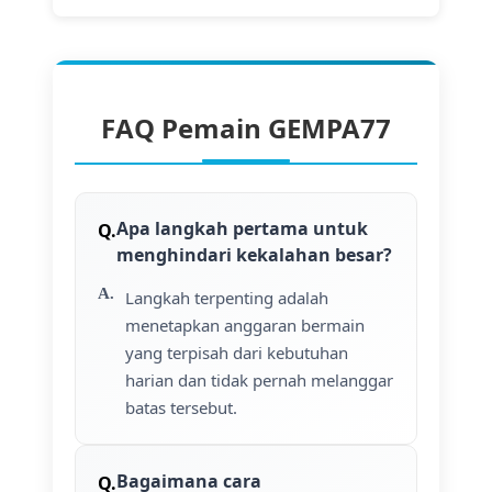
FAQ Pemain GEMPA77
Apa langkah pertama untuk
menghindari kekalahan besar?
Langkah terpenting adalah
menetapkan anggaran bermain
yang terpisah dari kebutuhan
harian dan tidak pernah melanggar
batas tersebut.
Bagaimana cara