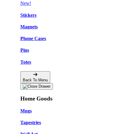
New!
Stickers
Magnets
Phone Cases
Pins
Totes
Back To Menu
Home Goods
Mugs
Tapestries