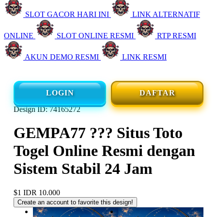
SLOT GACOR HARI INI
LINK ALTERNATIF
ONLINE
SLOT ONLINE RESMI
RTP RESMI
AKUN DEMO RESMI
LINK RESMI
LOGIN
DAFTAR
Design ID: 74165272
GEMPA77 ??? Situs Toto
Togel Online Resmi dengan
Sistem Stabil 24 Jam
$1
IDR 10.000
Create an account to favorite this design!