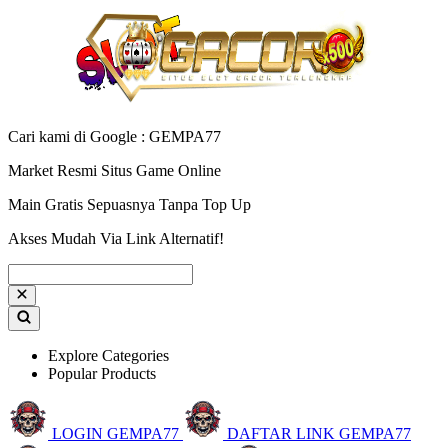
Cari kami di Google : GEMPA77
Market Resmi Situs Game Online
Main Gratis Sepuasnya Tanpa Top Up
Akses Mudah Via Link Alternatif!
Explore Categories
Popular Products
LOGIN GEMPA77
DAFTAR LINK GEMPA77