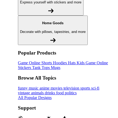
Express yourself with stickers and more
Home Goods
Decorate with pillows, tapestries, and more
Popular Products
Game Online
Shorts
Hoodies
Hats
Kids Game Online
Stickers
Tank Tops
Mugs
Browse All Topics
funny
music
anime
movies
television
sports
sci-fi
vintage
animals
drinks
food
politics
All Popular Designs
Support