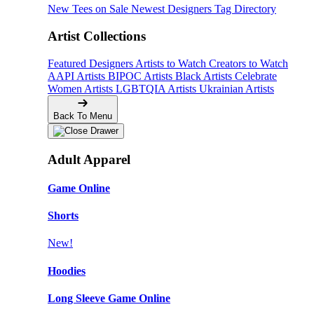
New Tees on Sale
Newest Designers
Tag Directory
Artist Collections
Featured Designers
Artists to Watch
Creators to Watch
AAPI Artists
BIPOC Artists
Black Artists
Celebrate
Women Artists
LGBTQIA Artists
Ukrainian Artists
Back To Menu
Adult Apparel
Game Online
Shorts
New!
Hoodies
Long Sleeve Game Online