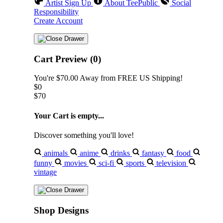
Artist Sign Up
About TeePublic
Social
Responsibility
Create Account
Cart Preview (0)
You're
$70.00
Away from
FREE US Shipping!
$0
$70
Your Cart is empty...
Discover something you'll love!
animals
anime
drinks
fantasy
food
funny
movies
sci-fi
sports
television
vintage
Shop Designs