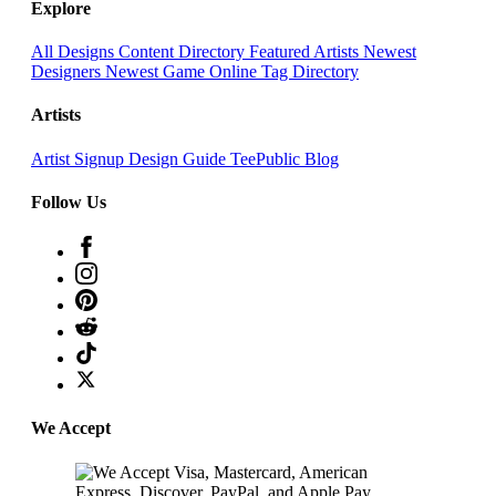
Explore
All Designs
Content Directory
Featured Artists
Newest
Designers
Newest Game Online
Tag Directory
Artists
Artist Signup
Design Guide
TeePublic Blog
Follow Us
We Accept