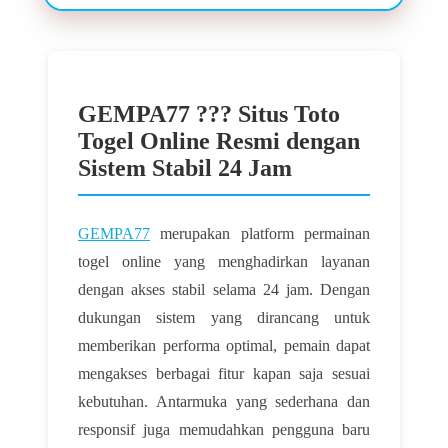
GEMPA77 ??? Situs Toto
Togel Online Resmi dengan
Sistem Stabil 24 Jam
GEMPA77
merupakan platform permainan
togel online yang menghadirkan layanan
dengan akses stabil selama 24 jam. Dengan
dukungan sistem yang dirancang untuk
memberikan performa optimal, pemain dapat
mengakses berbagai fitur kapan saja sesuai
kebutuhan. Antarmuka yang sederhana dan
responsif juga memudahkan pengguna baru