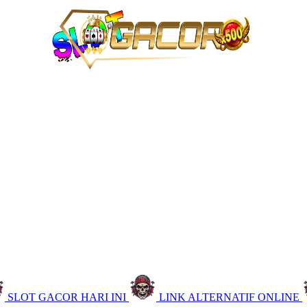
SLOT GACOR HARI INI
LINK ALTERNATIF ONLINE