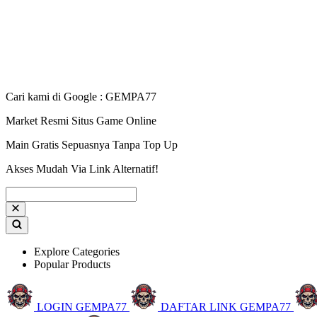
Cari kami di Google : GEMPA77
Market Resmi Situs Game Online
Main Gratis Sepuasnya Tanpa Top Up
Akses Mudah Via Link Alternatif!
Explore Categories
Popular Products
LOGIN GEMPA77
DAFTAR LINK GEMPA77