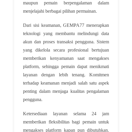
maupun pemain berpengalaman dalam
menjelajahi berbagai pilihan permainan.
Dari sisi keamanan, GEMPA77 menerapkan
teknologi yang membantu melindungi data
akun dan proses transaksi pengguna. Sistem
yang dikelola secara profesional bertujuan
memberikan kenyamanan saat mengakses
platform, sehingga pemain dapat menikmati
layanan dengan lebih tenang. Komitmen
terhadap keamanan menjadi salah satu aspek
penting dalam menjaga kualitas pengalaman
pengguna.
Ketersediaan layanan selama 24 jam
memberikan fleksibilitas bagi pemain untuk
mengakses platform kapan pun dibutuhkan.