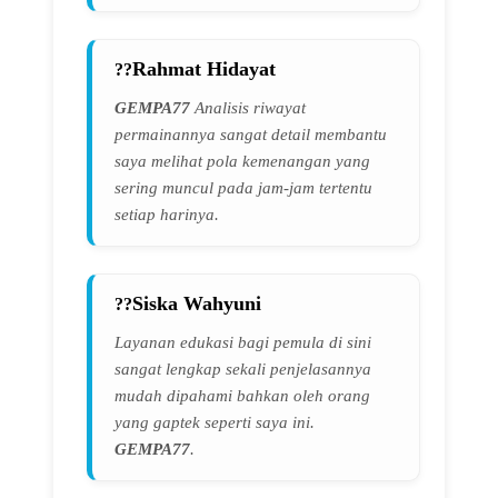
Rahmat Hidayat
GEMPA77
Analisis riwayat
permainannya sangat detail membantu
saya melihat pola kemenangan yang
sering muncul pada jam-jam tertentu
setiap harinya.
Siska Wahyuni
Layanan edukasi bagi pemula di sini
sangat lengkap sekali penjelasannya
mudah dipahami bahkan oleh orang
yang gaptek seperti saya ini.
GEMPA77
.