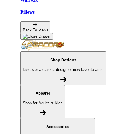
Wall Art
Pillows
Back To Menu
Shop Designs
Discover a classic design or new favorite artist
Apparel
Shop for Adults & Kids
Accessories