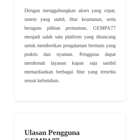
Dengan menggabungkan akses yang cepat,
sistem yang stabil, fitur keamanan, serta
beragam pilihan permainan, GEMPA77
menjadi salah satu platform yang dirancang
untuk memberikan pengalaman bermain yang
praktis dan nyaman. Pengguna dapat
menikmati layanan kapan saja sambil
memanfaatkan berbagai fitur yang tersedia
sesuai kebutuhan.
Ulasan Pengguna