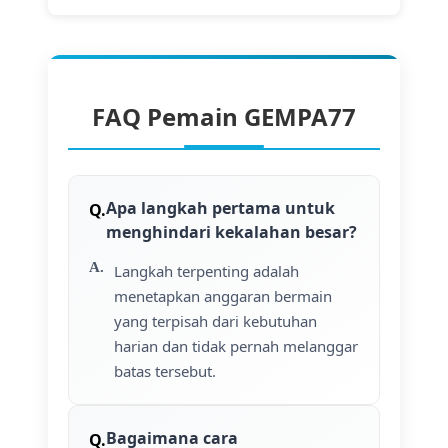
FAQ Pemain GEMPA77
Apa langkah pertama untuk
menghindari kekalahan besar?
Langkah terpenting adalah
menetapkan anggaran bermain
yang terpisah dari kebutuhan
harian dan tidak pernah melanggar
batas tersebut.
Bagaimana cara