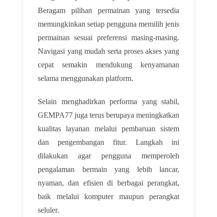
Beragam pilihan permainan yang tersedia
memungkinkan setiap pengguna memilih jenis
permainan sesuai preferensi masing-masing.
Navigasi yang mudah serta proses akses yang
cepat semakin mendukung kenyamanan
selama menggunakan platform.
Selain menghadirkan performa yang stabil,
GEMPA77 juga terus berupaya meningkatkan
kualitas layanan melalui pembaruan sistem
dan pengembangan fitur. Langkah ini
dilakukan agar pengguna memperoleh
pengalaman bermain yang lebih lancar,
nyaman, dan efisien di berbagai perangkat,
baik melalui komputer maupun perangkat
seluler.