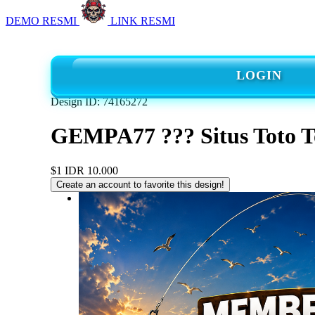
DEMO RESMI
LINK RESMI
LOGIN
Design ID: 74165272
GEMPA77 ??? Situs Toto To
$1
IDR 10.000
Create an account to favorite this design!