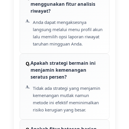
menggunakan fitur analisis
riwayat?
Anda dapat mengaksesnya
langsung melalui menu profil akun
lalu memilih opsi laporan riwayat
taruhan mingguan Anda.
Apakah strategi bermain ini
menjamin kemenangan
seratus persen?
Tidak ada strategi yang menjamin
kemenangan mutlak namun
metode ini efektif meminimalkan
risiko kerugian yang besar.