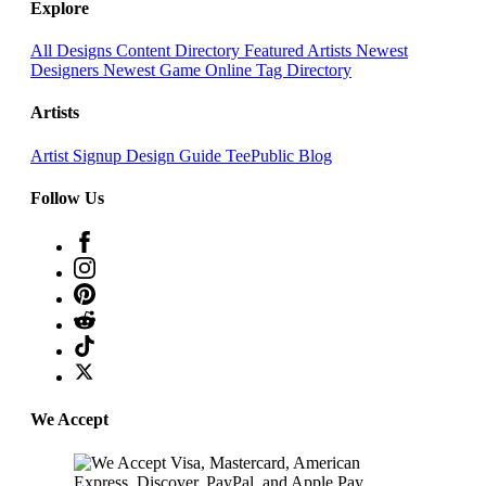
Explore
All Designs
Content Directory
Featured Artists
Newest
Designers
Newest Game Online
Tag Directory
Artists
Artist Signup
Design Guide
TeePublic Blog
Follow Us
We Accept