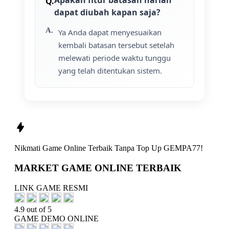
Apakah fitur batasan harian
dapat diubah kapan saja?
Ya Anda dapat menyesuaikan
kembali batasan tersebut setelah
melewati periode waktu tunggu
yang telah ditentukan sistem.
Nikmati
Game Online Terbaik
Tanpa Top Up
GEMPA77
!
MARKET GAME ONLINE TERBAIK
LINK GAME RESMI
4.9 out of 5
GAME DEMO ONLINE