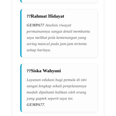
Rahmat Hidayat
GEMPA77
Analisis riwayat
permainannya sangat detail membantu
saya melihat pola kemenangan yang
sering muncul pada jam-jam tertentu
setiap harinya.
Siska Wahyuni
Layanan edukasi bagi pemula di sini
sangat lengkap sekali penjelasannya
mudah dipahami bahkan oleh orang
yang gaptek seperti saya ini.
GEMPA77
.