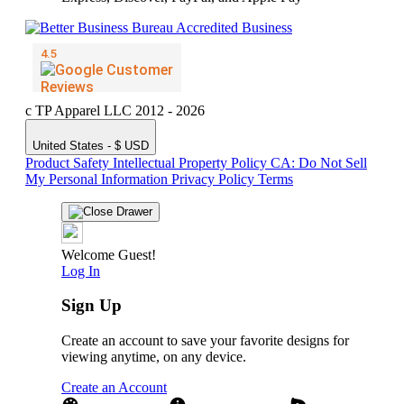
c TP Apparel LLC 2012 - 2026
United States - $ USD
Product Safety
Intellectual Property Policy
CA: Do Not Sell
My Personal Information
Privacy Policy
Terms
Welcome Guest!
Log In
Sign Up
Create an account to save your favorite designs for
viewing anytime, on any device.
Create an Account