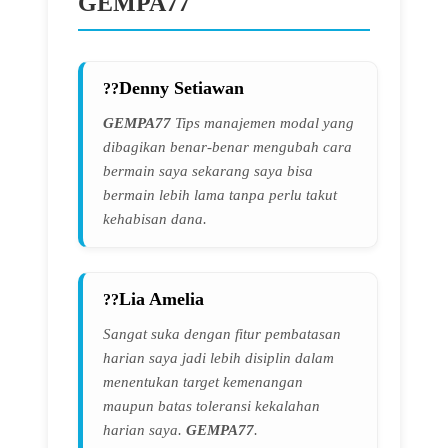
GEMPA77
Denny Setiawan
GEMPA77
Tips manajemen modal yang
dibagikan benar-benar mengubah cara
bermain saya sekarang saya bisa
bermain lebih lama tanpa perlu takut
kehabisan dana.
Lia Amelia
Sangat suka dengan fitur pembatasan
harian saya jadi lebih disiplin dalam
menentukan target kemenangan
maupun batas toleransi kekalahan
harian saya.
GEMPA77
.