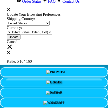
Order Status
FAQ
Contact Us
Update Your Browsing Preferences
Shipping Country:
Currency:
Cancel
Katie:
5'10"
160
PROMO
Select your person:
Male
Female
LOGIN
Height
Short
Med
Tall
DAFTAR
Weight
Slim
Avg
Heavy
WHATSAPP
View Size Chart