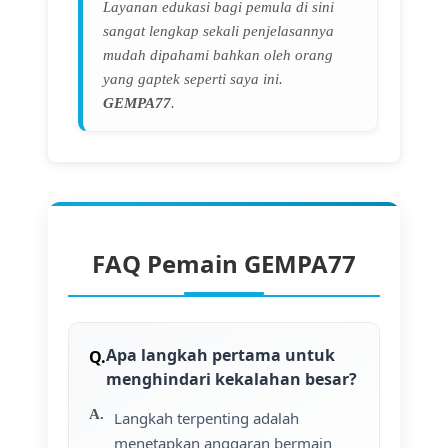
Layanan edukasi bagi pemula di sini
sangat lengkap sekali penjelasannya
mudah dipahami bahkan oleh orang
yang gaptek seperti saya ini.
GEMPA77
.
FAQ Pemain GEMPA77
Apa langkah pertama untuk
menghindari kekalahan besar?
Langkah terpenting adalah
menetapkan anggaran bermain