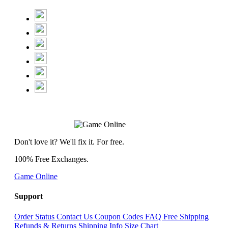
Don't love it? We'll fix it. For free.
100% Free Exchanges.
Game Online
Support
Order Status
Contact Us
Coupon Codes
FAQ
Free Shipping
Refunds & Returns
Shipping Info
Size Chart