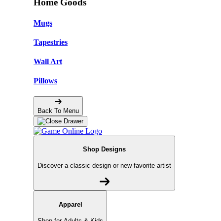
Home Goods
Mugs
Tapestries
Wall Art
Pillows
Back To Menu
Shop Designs
Discover a classic design or new favorite artist
Apparel
Shop for Adults & Kids