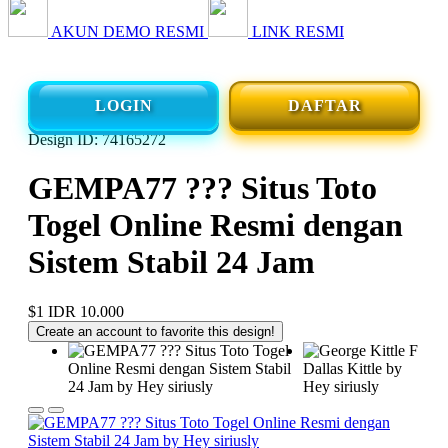
AKUN DEMO RESMI
LINK RESMI
LOGIN
DAFTAR
Design ID: 74165272
GEMPA77 ??? Situs Toto
Togel Online Resmi dengan
Sistem Stabil 24 Jam
$1
IDR 10.000
Create an account to favorite this design!