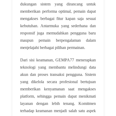
dukungan sistem yang dirancang untuk
memberikan performa optimal, pemain dapat
mengakses berbagai fitur kapan saja sesuai
kebutuhan. Antarmuka yang sederhana dan
responsif juga memudahkan pengguna baru
maupun pemain berpengalaman dalam
menjelajahi berbagai pilihan permainan.
Dari sisi keamanan, GEMPA77 menerapkan
teknologi yang membantu melindungi data
akun dan proses transaksi pengguna. Sistem
yang dikelola secara profesional bertujuan
memberikan kenyamanan saat mengakses
platform, sehingga pemain dapat menikmati
layanan dengan lebih tenang. Komitmen
terhadap keamanan menjadi salah satu aspek