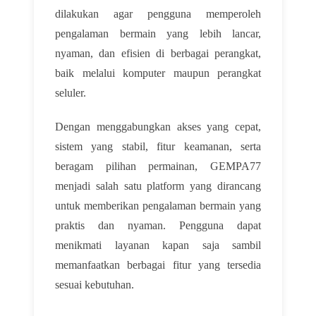
dilakukan agar pengguna memperoleh
pengalaman bermain yang lebih lancar,
nyaman, dan efisien di berbagai perangkat,
baik melalui komputer maupun perangkat
seluler.
Dengan menggabungkan akses yang cepat,
sistem yang stabil, fitur keamanan, serta
beragam pilihan permainan, GEMPA77
menjadi salah satu platform yang dirancang
untuk memberikan pengalaman bermain yang
praktis dan nyaman. Pengguna dapat
menikmati layanan kapan saja sambil
memanfaatkan berbagai fitur yang tersedia
sesuai kebutuhan.