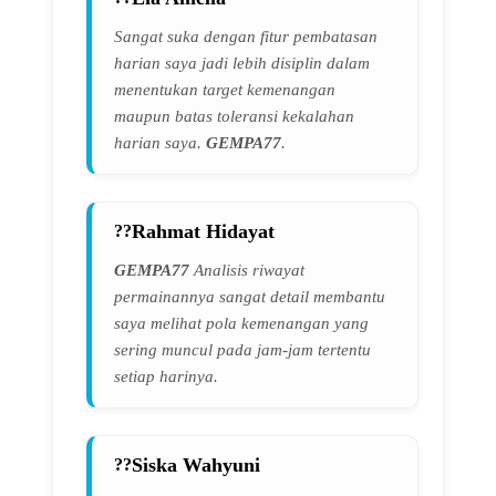
Sangat suka dengan fitur pembatasan
harian saya jadi lebih disiplin dalam
menentukan target kemenangan
maupun batas toleransi kekalahan
harian saya.
GEMPA77
.
Rahmat Hidayat
GEMPA77
Analisis riwayat
permainannya sangat detail membantu
saya melihat pola kemenangan yang
sering muncul pada jam-jam tertentu
setiap harinya.
Siska Wahyuni