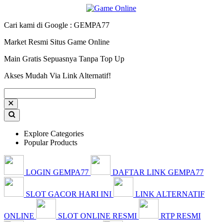
Cari kami di Google : GEMPA77
Market Resmi Situs Game Online
Main Gratis Sepuasnya Tanpa Top Up
Akses Mudah Via Link Alternatif!
Explore Categories
Popular Products
LOGIN GEMPA77
DAFTAR LINK GEMPA77
SLOT GACOR HARI INI
LINK ALTERNATIF
ONLINE
SLOT ONLINE RESMI
RTP RESMI