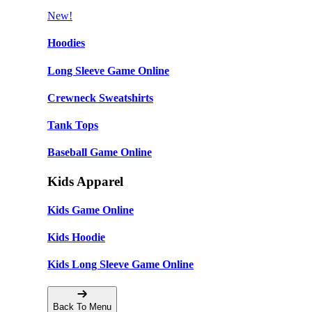
New!
Hoodies
Long Sleeve Game Online
Crewneck Sweatshirts
Tank Tops
Baseball Game Online
Kids Apparel
Kids Game Online
Kids Hoodie
Kids Long Sleeve Game Online
Back To Menu