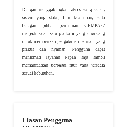
Dengan menggabungkan akses yang cepat,
sistem yang stabil, fitur keamanan, serta
beragam pilihan permainan, GEMPA77
menjadi salah satu platform yang dirancang
untuk memberikan pengalaman bermain yang
praktis dan nyaman. Pengguna dapat
menikmati layanan kapan saja sambil
memanfaatkan berbagai fitur yang tersedia
sesuai kebutuhan.
Ulasan Pengguna