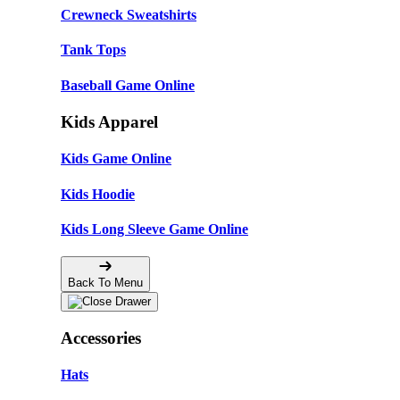
Crewneck Sweatshirts
Tank Tops
Baseball Game Online
Kids Apparel
Kids Game Online
Kids Hoodie
Kids Long Sleeve Game Online
Back To Menu
Accessories
Hats