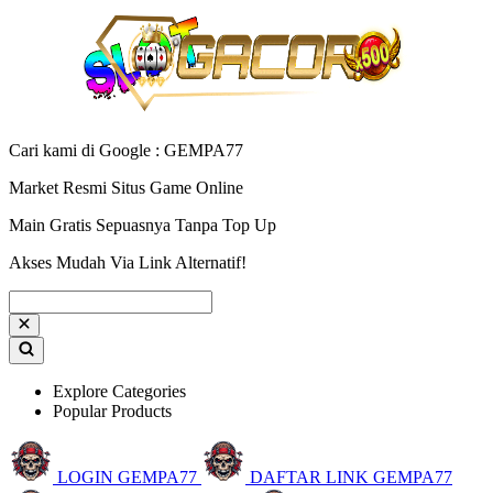
Cari kami di Google : GEMPA77
Market Resmi Situs Game Online
Main Gratis Sepuasnya Tanpa Top Up
Akses Mudah Via Link Alternatif!
Explore Categories
Popular Products
LOGIN GEMPA77
DAFTAR LINK GEMPA77