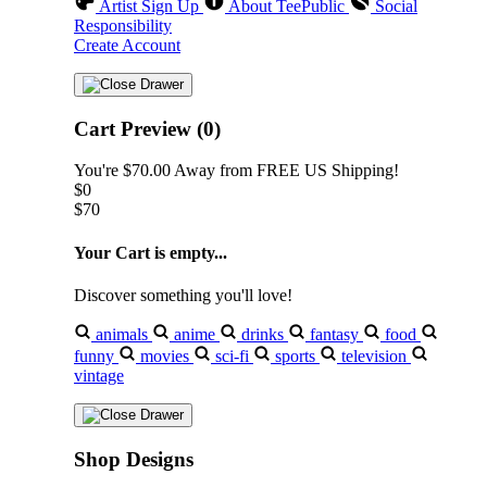
Artist Sign Up
About TeePublic
Social
Responsibility
Create Account
Cart Preview (0)
You're
$70.00
Away from
FREE US Shipping!
$0
$70
Your Cart is empty...
Discover something you'll love!
animals
anime
drinks
fantasy
food
funny
movies
sci-fi
sports
television
vintage
Shop Designs