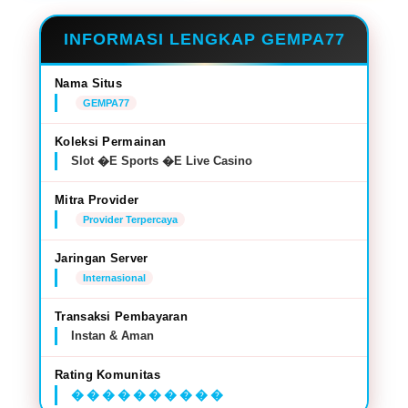
INFORMASI LENGKAP GEMPA77
Nama Situs
GEMPA77
Koleksi Permainan
Slot �E Sports �E Live Casino
Mitra Provider
Provider Terpercaya
Jaringan Server
Internasional
Transaksi Pembayaran
Instan & Aman
Rating Komunitas