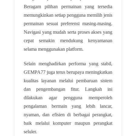
Beragam pilihan permainan yang tersedia
memungkinkan setiap pengguna memilih jenis
permainan sesuai preferensi masing-masing.
Navigasi yang mudah serta proses akses yang
cepat semakin mendukung kenyamanan
selama menggunakan platform.
Selain menghadirkan performa yang stabil,
GEMPA77 juga terus berupaya meningkatkan
kualitas layanan melalui pembaruan sistem
dan pengembangan fitur. Langkah ini
dilakukan agar pengguna memperoleh
pengalaman bermain yang lebih lancar,
nyaman, dan efisien di berbagai perangkat,
baik melalui komputer maupun perangkat
seluler.