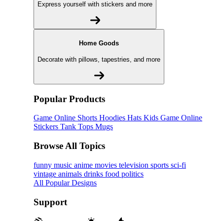
Express yourself with stickers and more
Home Goods
Decorate with pillows, tapestries, and more
Popular Products
Game Online
Shorts
Hoodies
Hats
Kids Game Online
Stickers
Tank Tops
Mugs
Browse All Topics
funny
music
anime
movies
television
sports
sci-fi
vintage
animals
drinks
food
politics
All Popular Designs
Support