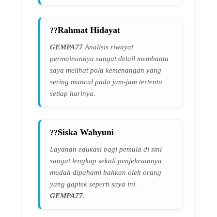
Rahmat Hidayat
GEMPA77
Analisis riwayat
permainannya sangat detail membantu
saya melihat pola kemenangan yang
sering muncul pada jam-jam tertentu
setiap harinya.
Siska Wahyuni
Layanan edukasi bagi pemula di sini
sangat lengkap sekali penjelasannya
mudah dipahami bahkan oleh orang
yang gaptek seperti saya ini.
GEMPA77
.