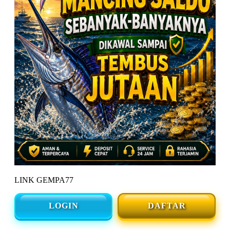
LINK GEMPA77
LOGIN
DAFTAR