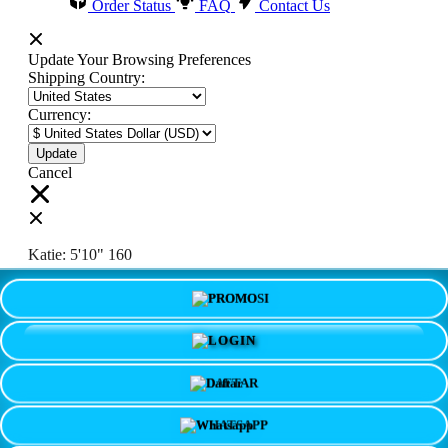
Order Status
FAQ
Contact Us
Update Your Browsing Preferences
Shipping Country:
Currency:
Cancel
Katie:
5'10"
160
PROMO
Select your person:
Male
Female
LOGIN
Height
Short
Med
Tall
DAFTAR
Weight
Slim
Avg
Heavy
WHATSAPP
View Size Chart