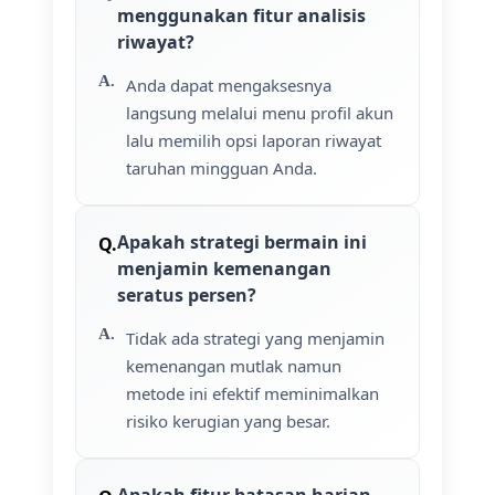
menggunakan fitur analisis
riwayat?
Anda dapat mengaksesnya
langsung melalui menu profil akun
lalu memilih opsi laporan riwayat
taruhan mingguan Anda.
Apakah strategi bermain ini
menjamin kemenangan
seratus persen?
Tidak ada strategi yang menjamin
kemenangan mutlak namun
metode ini efektif meminimalkan
risiko kerugian yang besar.