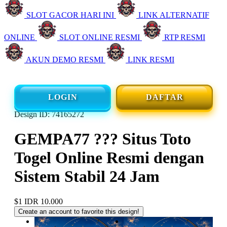
SLOT GACOR HARI INI
LINK ALTERNATIF
ONLINE
SLOT ONLINE RESMI
RTP RESMI
AKUN DEMO RESMI
LINK RESMI
LOGIN
DAFTAR
Design ID: 74165272
GEMPA77 ??? Situs Toto
Togel Online Resmi dengan
Sistem Stabil 24 Jam
$1
IDR 10.000
Create an account to favorite this design!