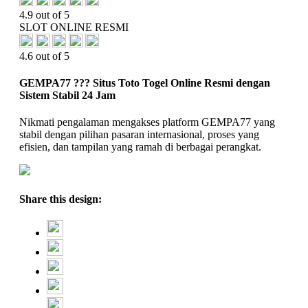
4.9 out of 5
SLOT ONLINE RESMI
4.6 out of 5
GEMPA77 ??? Situs Toto Togel Online Resmi dengan
Sistem Stabil 24 Jam
Nikmati pengalaman mengakses platform GEMPA77 yang
stabil dengan pilihan pasaran internasional, proses yang
efisien, dan tampilan yang ramah di berbagai perangkat.
Share this design: