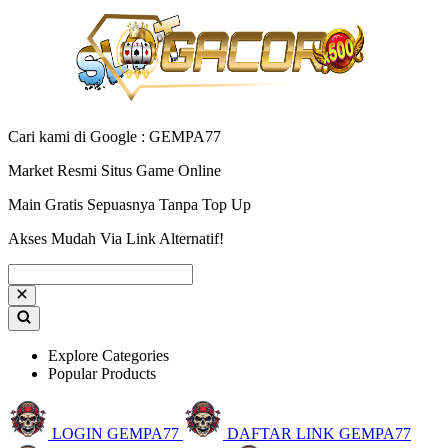
Cari kami di Google : GEMPA77
Market Resmi Situs Game Online
Main Gratis Sepuasnya Tanpa Top Up
Akses Mudah Via Link Alternatif!
Explore Categories
Popular Products
LOGIN GEMPA77
DAFTAR LINK GEMPA77