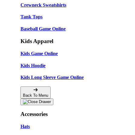
Crewneck Sweatshirts
Tank Tops
Baseball Game Online
Kids Apparel
Kids Game Online
Kids Hoodie
Kids Long Sleeve Game Online
Back To Menu
Accessories
Hats