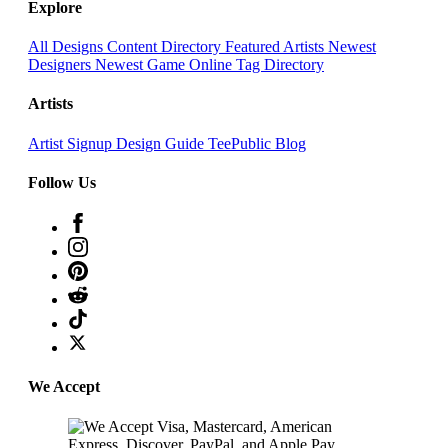
Explore
All Designs
Content Directory
Featured Artists
Newest
Designers
Newest Game Online
Tag Directory
Artists
Artist Signup
Design Guide
TeePublic Blog
Follow Us
We Accept