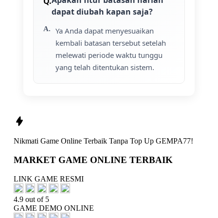
Apakah fitur batasan harian
dapat diubah kapan saja?
Ya Anda dapat menyesuaikan
kembali batasan tersebut setelah
melewati periode waktu tunggu
yang telah ditentukan sistem.
Nikmati
Game Online Terbaik
Tanpa Top Up
GEMPA77
!
MARKET GAME ONLINE TERBAIK
LINK GAME RESMI
4.9 out of 5
GAME DEMO ONLINE