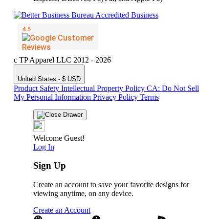
c TP Apparel LLC 2012 - 2026
United States - $ USD
Product Safety
Intellectual Property Policy
CA: Do Not Sell
My Personal Information
Privacy Policy
Terms
Welcome Guest!
Log In
Sign Up
Create an account to save your favorite designs for
viewing anytime, on any device.
Create an Account