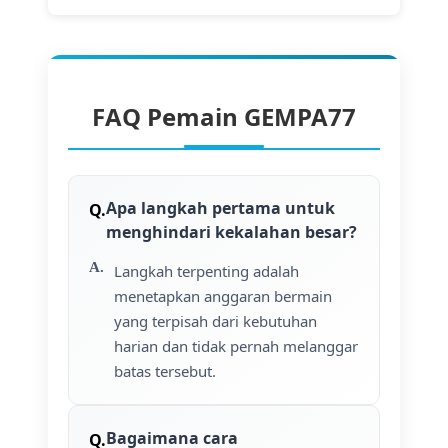
FAQ Pemain GEMPA77
Apa langkah pertama untuk
menghindari kekalahan besar?
Langkah terpenting adalah
menetapkan anggaran bermain
yang terpisah dari kebutuhan
harian dan tidak pernah melanggar
batas tersebut.
Bagaimana cara