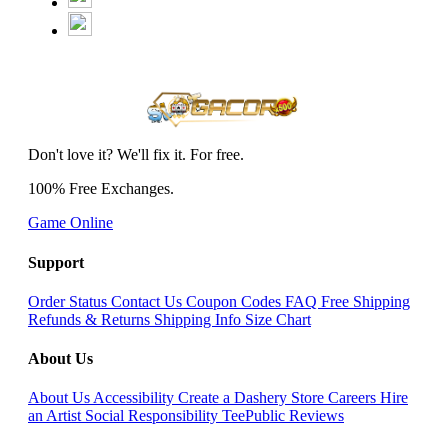
Don't love it? We'll fix it. For free.
100% Free Exchanges.
Game Online
Support
Order Status
Contact Us
Coupon Codes
FAQ
Free Shipping
Refunds & Returns
Shipping Info
Size Chart
About Us
About Us
Accessibility
Create a Dashery Store
Careers
Hire
an Artist
Social Responsibility
TeePublic Reviews