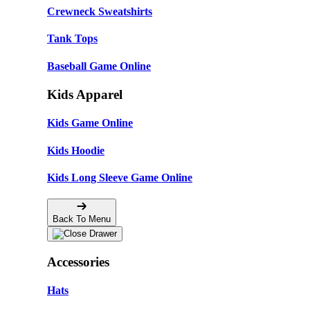
Crewneck Sweatshirts
Tank Tops
Baseball Game Online
Kids Apparel
Kids Game Online
Kids Hoodie
Kids Long Sleeve Game Online
Back To Menu
Accessories
Hats