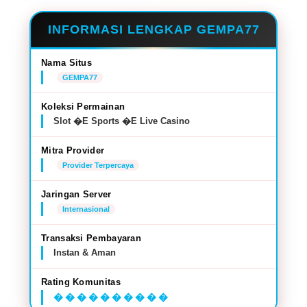
INFORMASI LENGKAP GEMPA77
Nama Situs
GEMPA77
Koleksi Permainan
Slot �E Sports �E Live Casino
Mitra Provider
Provider Terpercaya
Jaringan Server
Internasional
Transaksi Pembayaran
Instan & Aman
Rating Komunitas