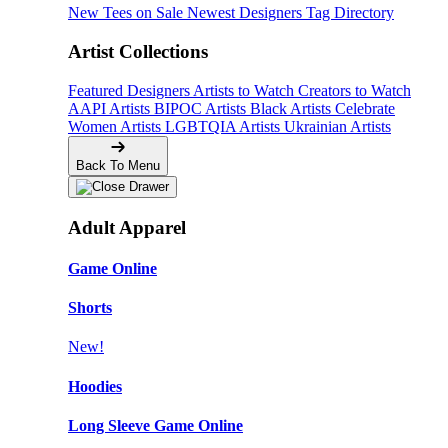
New Tees on Sale
Newest Designers
Tag Directory
Artist Collections
Featured Designers
Artists to Watch
Creators to Watch
AAPI Artists
BIPOC Artists
Black Artists
Celebrate
Women Artists
LGBTQIA Artists
Ukrainian Artists
Back To Menu
Adult Apparel
Game Online
Shorts
New!
Hoodies
Long Sleeve Game Online