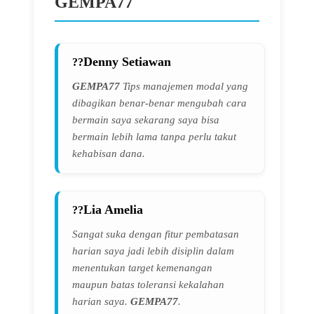
GEMPA77
Denny Setiawan
GEMPA77
Tips manajemen modal yang
dibagikan benar-benar mengubah cara
bermain saya sekarang saya bisa
bermain lebih lama tanpa perlu takut
kehabisan dana.
Lia Amelia
Sangat suka dengan fitur pembatasan
harian saya jadi lebih disiplin dalam
menentukan target kemenangan
maupun batas toleransi kekalahan
harian saya.
GEMPA77
.