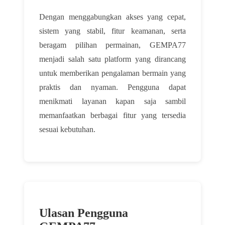
Dengan menggabungkan akses yang cepat,
sistem yang stabil, fitur keamanan, serta
beragam pilihan permainan, GEMPA77
menjadi salah satu platform yang dirancang
untuk memberikan pengalaman bermain yang
praktis dan nyaman. Pengguna dapat
menikmati layanan kapan saja sambil
memanfaatkan berbagai fitur yang tersedia
sesuai kebutuhan.
Ulasan Pengguna