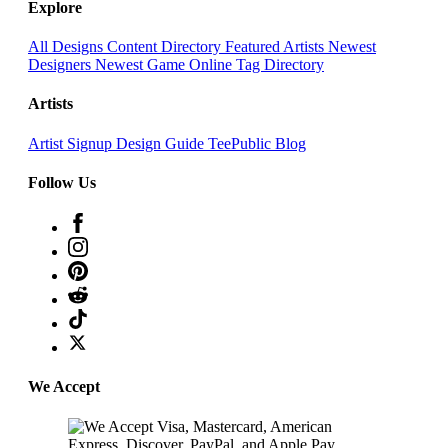
Explore
All Designs
Content Directory
Featured Artists
Newest
Designers
Newest Game Online
Tag Directory
Artists
Artist Signup
Design Guide
TeePublic Blog
Follow Us
We Accept