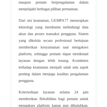
maupun pemain berpengalaman dalam
menjelajahi berbagai pilihan permainan.
Dari sisi keamanan, GEMPA77 menerapkan
teknologi yang membantu melindungi data
akun dan proses transaksi pengguna. Sistem
yang dikelola secara profesional bertujuan
memberikan kenyamanan saat mengakses
platform, sehingga pemain dapat menikmati
layanan dengan lebih tenang. Komitmen
terhadap keamanan menjadi salah satu aspek
penting dalam menjaga kualitas pengalaman
pengguna.
Ketersediaan layanan selama 24 jam
memberikan fleksibilitas bagi pemain untuk
mengakses platform kapan pun dibutuhkan.