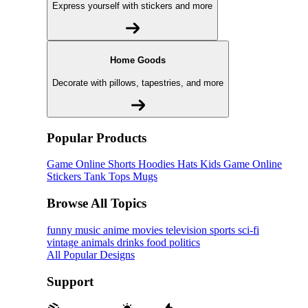
Express yourself with stickers and more
Home Goods
Decorate with pillows, tapestries, and more
Popular Products
Game Online
Shorts
Hoodies
Hats
Kids Game Online
Stickers
Tank Tops
Mugs
Browse All Topics
funny
music
anime
movies
television
sports
sci-fi
vintage
animals
drinks
food
politics
All Popular Designs
Support