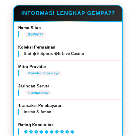
INFORMASI LENGKAP GEMPA77
Nama Situs
GEMPA77
Koleksi Permainan
Slot �E Sports �E Live Casino
Mitra Provider
Provider Terpercaya
Jaringan Server
Internasional
Transaksi Pembayaran
Instan & Aman
Rating Komunitas