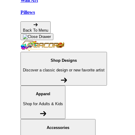
Wall Art
Pillows
Back To Menu
Shop Designs
Discover a classic design or new favorite artist
Apparel
Shop for Adults & Kids
Accessories