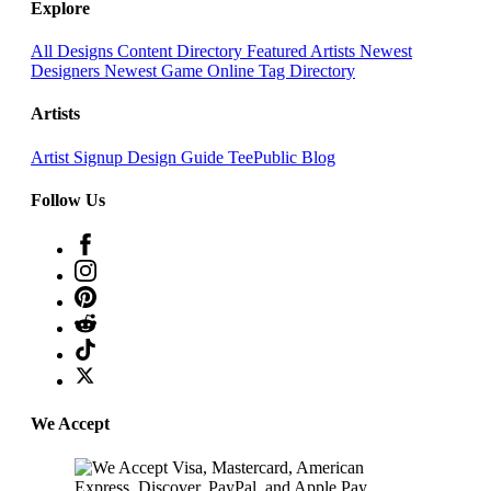
Explore
All Designs
Content Directory
Featured Artists
Newest
Designers
Newest Game Online
Tag Directory
Artists
Artist Signup
Design Guide
TeePublic Blog
Follow Us
We Accept