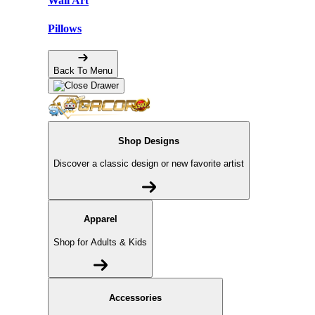
Wall Art
Pillows
Back To Menu
Shop Designs
Discover a classic design or new favorite artist
Apparel
Shop for Adults & Kids
Accessories