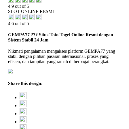
4.9 out of 5
SLOT ONLINE RESMI
4.6 out of 5
GEMPA77 ??? Situs Toto Togel Online Resmi dengan
Sistem Stabil 24 Jam
Nikmati pengalaman mengakses platform GEMPA77 yang
stabil dengan pilihan pasaran internasional, proses yang
efisien, dan tampilan yang ramah di berbagai perangkat.
Share this design: