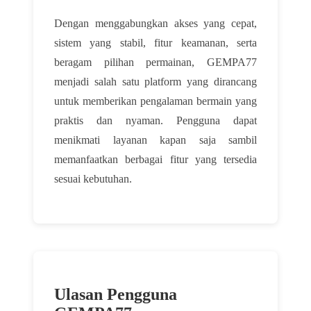
Dengan menggabungkan akses yang cepat,
sistem yang stabil, fitur keamanan, serta
beragam pilihan permainan, GEMPA77
menjadi salah satu platform yang dirancang
untuk memberikan pengalaman bermain yang
praktis dan nyaman. Pengguna dapat
menikmati layanan kapan saja sambil
memanfaatkan berbagai fitur yang tersedia
sesuai kebutuhan.
Ulasan Pengguna