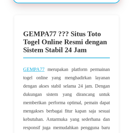
GEMPA77 ??? Situs Toto
Togel Online Resmi dengan
Sistem Stabil 24 Jam
GEMPA77
merupakan platform permainan
togel online yang menghadirkan layanan
dengan akses stabil selama 24 jam. Dengan
dukungan sistem yang dirancang untuk
memberikan performa optimal, pemain dapat
mengakses berbagai fitur kapan saja sesuai
kebutuhan. Antarmuka yang sederhana dan
responsif juga memudahkan pengguna baru