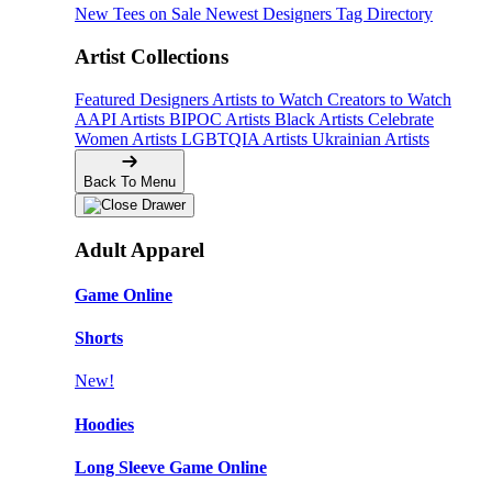
New Tees on Sale
Newest Designers
Tag Directory
Artist Collections
Featured Designers
Artists to Watch
Creators to Watch
AAPI Artists
BIPOC Artists
Black Artists
Celebrate
Women Artists
LGBTQIA Artists
Ukrainian Artists
Back To Menu
Adult Apparel
Game Online
Shorts
New!
Hoodies
Long Sleeve Game Online