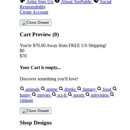
Artist Sign Up
About TeePublic
Social
Responsibility
Create Account
Cart Preview (0)
You're
$70.00
Away from
FREE US Shipping!
$0
$70
Your Cart is empty...
Discover something you'll love!
animals
anime
drinks
fantasy
food
funny
movies
sci-fi
sports
television
vintage
Shop Designs